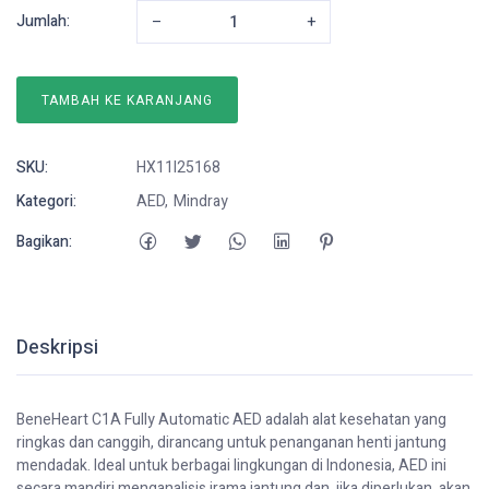
Jumlah:
–
+
TAMBAH KE KARANJANG
SKU:
HX11I25168
Kategori:
AED
Mindray
Bagikan:
Deskripsi
BeneHeart C1A Fully Automatic AED adalah alat kesehatan yang
ringkas dan canggih, dirancang untuk penanganan henti jantung
mendadak. Ideal untuk berbagai lingkungan di Indonesia, AED ini
secara mandiri menganalisis irama jantung dan, jika diperlukan, akan