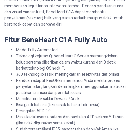
memberikan kejut tanpa intervensi tombol. Dengan panduan suara
dan visual yang intuitif, BeneHeart C1A dapat membantu
penyelamat (rescuer) baik yang sudah terlatih maupun tidak untuk
bertindak cepat dan percaya diri.
Fitur BeneHeart C1A Fully Auto
Mode: Fully Automated
Teknologi kejutan Q:
beneHeart
C Series
memungkinkan
kejut
pertama
diberikan
dalam
waktu
kurang
dari
8
detik
berkat
teknologi
QShock
™.
360 teknologi bifasik: meningkatkan efektivitas defibrilasi
Panduan adaptif ResQNavi:
memandu
Anda
melalui
proses
penyelamatan
,
langkah
demi
langkah
,
menggunakan
instruksi
pelatihan
animasi
dan
perintah
suara
.
Memiliki mode saklar Dewasa/Anak
Bisa ganti bahasa (termasuk bahasa Indonesia)
Peringatan AED 2.0
Masa kadaluwarsa baterai dan bantalan AED selama 5 Tahun
(jika tidak digunakan sama sekali)
Sudah tersertifikasi IP55, sangat tahan debu/airAman jika