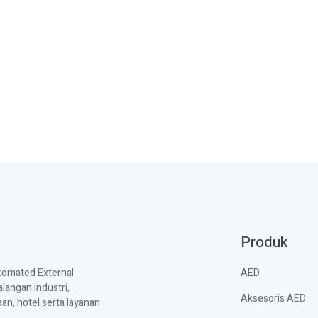
Produk
AED
utomated External
langan industri,
Aksesoris AED
aan, hotel serta layanan