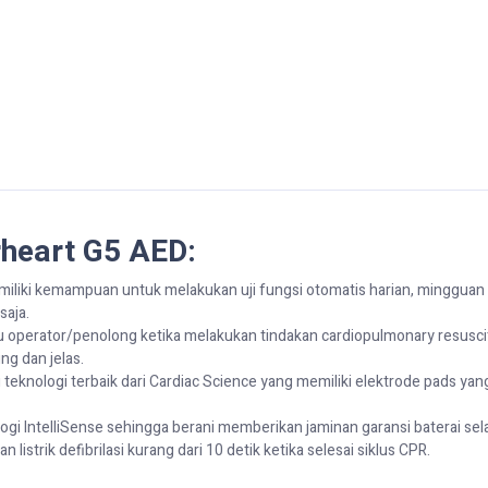
rheart G5 AED:
iki kemampuan untuk melakukan uji fungsi otomatis harian, mingguan 
saja.
perator/penolong ketika melakukan tindakan cardiopulmonary resuscita
ng dan jelas.
eknologi terbaik dari Cardiac Science yang memiliki elektrode pads yang
logi IntelliSense sehingga berani memberikan jaminan garansi baterai sel
listrik defibrilasi kurang dari 10 detik ketika selesai siklus CPR.