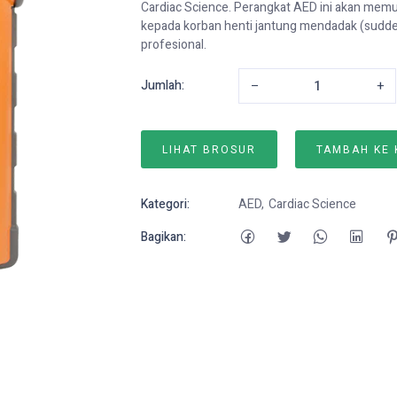
Cardiac Science. Perangkat AED ini akan me
kepada korban henti jantung mendadak (sudde
profesional.
Jumlah:
–
+
LIHAT BROSUR
TAMBAH KE
Kategori:
AED
Cardiac Science
Bagikan: