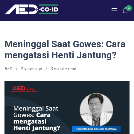
0
Meninggal Saat Gowes: Cara
mengatasi Henti Jantung?
AED
2 years ago
3
minute read