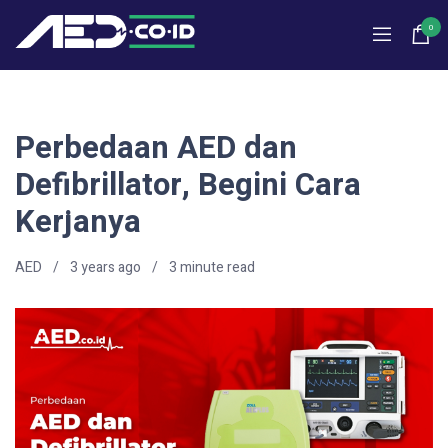
0
Perbedaan AED dan
Defibrillator, Begini Cara
Kerjanya
AED
3 years ago
3
minute read