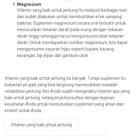
Magnesium
Vitamin yang
baik
untuk
jantung
itu
meliputi
berbagai
riset
dan
sudah
dilakukan
untuk
membuktikan
efek
samping
baiknya
.
Suplemen
magnesium
secara
oral
terbukti
untuk
menurunkan
tekanan
darah
pada orang
dengan
tekanan
darah
tinggi
sehingga
harus
mengonsumsi
obat
tekanan
darah
.
Untuk
mendapatkan
sumber
magnesium,
kita
dapat
mengonsumsi
sayuran
hijau
seperti
bayam
,
kacang-
kacangan
,
biji-bijian
dan
gandum
utuh
.
Vitamin yang
baik
untuk
jantung
itu
banyak
.
Tetapi
suplemen
itu
bukanlah
pil
ajaib
yang
bisa
langsung
memecahkan
masalah
rehabilitasi
jantung
. Kini
Anda
sudah
mengetahui
vitamin
apa
yang
baik
untuk
jantung
,
selanjutnya
konsultasi
dengan
layanan
kesehatan
Anda
untuk
memutuskan
suplemen
yang
aman
dan
efektif
untuk
Anda.
Vitamin yang baik untuk jantung