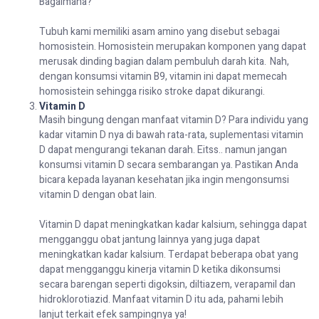
Bagaimana
?
Tubuh
kami
memiliki
asam
amino yang
disebut
sebagai
homosistein
.
Homosistein
merupakan
komponen
yang
dapat
merusak
dinding
bagian
dalam
pembuluh
darah
kita
.
Nah
,
dengan
konsumsi
vitamin B9, vitamin
ini
dapat
memecah
homosistein
sehingga
risiko
stroke
dapat
dikurangi
.
Vitamin
D
Masih
bingung
dengan
manfaat
vitamin
D? Para
individu
yang
kadar
vitamin
D
nya
di
bawah
rata-rata,
suplementasi
vitamin
D
dapat
mengurangi
tekanan
darah
.
Eitss
..
namun
jangan
konsumsi
vitamin
D
secara
sembarangan
ya
.
Pastikan
Anda
bicara
kepada
layanan
kesehatan
jika
ingin
mengonsumsi
vitamin
D
dengan
obat
lain
.
Vitamin D
dapat
meningkatkan
kadar
kalsium
,
sehingga
dapat
mengganggu
obat
jantung
lainnya
yang juga
dapat
meningkatkan
kadar
kalsium
.
Terdapat
beberapa
obat
yang
dapat
mengganggu
kinerja
vitamin D
ketika
dikonsumsi
secara
barengan
seperti
digoksin
, diltiazem, verapamil dan
hidroklorotiazid
. Manfaat vitamin D
itu
ada
,
pahami
lebih
lanjut
terkait
efek
sampingnya
ya
!