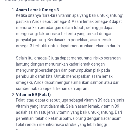
Asam Lemak Omega 3
Ketika
ditanya
“
kira-kira
vitamin
apa
yang
baik
untuk
jantung
”,
pastikan
Anda
sebut
omega-3. Asam lemak omega-3
dapat
menurunkan
peradangan
dalam
tubuh
,
sehingga
dapat
mengurangi
faktor
risiko
tertentu
yang
terkait
dengan
penyakit
jantung
.
Berdasarkan
penelitian
,
asam
lemak
omega-3
terbukti
untuk
dapat
menurunkan
tekanan
darah
.
Selain
itu
, omega-3 juga
dapat
mengurangi
risiko
serangan
jantung
dengan
menurunkan
kadar
lemak
dengan
mengurangi
peradangan
dan
penumpukan
plak
pada
pembuluh
darah
kita
.
Untuk
mendapatkan
asam
lemak
omega-3
,
Anda
dapat
mengonsumsi
ikan salmon
atau
dari
sumber
nabati
seperti
kenari
dan
biji
rami.
Vitamin B9 (
Folat
)
Folat
,
atau
dapat
disebut
juga
sebagai
vitamin B9
adalah
jenis
vitamin yang
larut
dalam
air. Selain
asam
lemak, vitamin B9
adalah
salah
satu
jenis
vitamin yang
baik
untuk
jantung
. Dari
penelitian
,
telah
diketahui
bahwa
orang
dengan
kadar
asam
folat
rendah
memiliki
risiko
stroke yang
lebih
tinggi
.