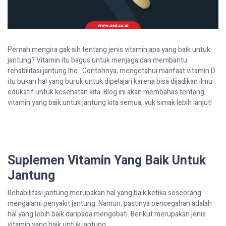
Pernah
mengira
gak
sih
tentang
jenis
vitamin
apa
yang
baik
untuk
jantung
? Vitamin
itu
bagus
untuk
menjaga
dan
membantu
rehabilitasi
jantung
lho
..
Contohnya
,
mengetahui
manfaat
vitamin D
itu
bukan
hal
yang
buruk
untuk
dipelajari
karena
bisa
dijadikan
ilmu
edukatif
untuk
kesehatan
kita
. Blog
ini
akan
membahas
tentang
vitamin yang
baik
untuk
jantung
kita
semua
, yuk
simak
lebih
lanjut
!
Suplemen
Vitamin Yang Baik
Untuk
Jantung
Rehabilitasi
jantung
merupakan
hal
yang
baik
ketika
seseorang
mengalami
penyakit
jantung
.
Namun
,
pastinya
pencegahan
adalah
hal
yang
lebih
baik
daripada
mengobati
.
Berikut
merupakan
jenis
vitamin yang
baik
untuk
jantung
.