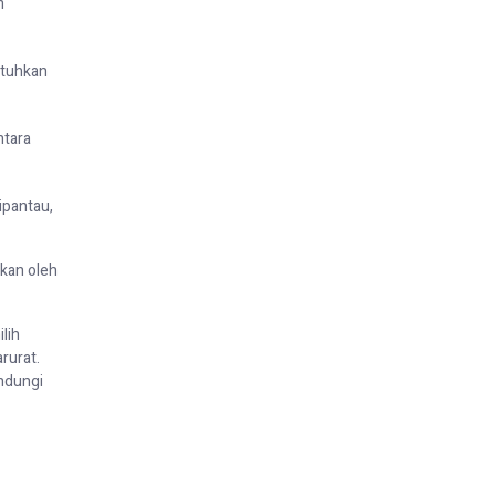
m
utuhkan
ntara
ipantau,
akan oleh
lih
rurat.
indungi