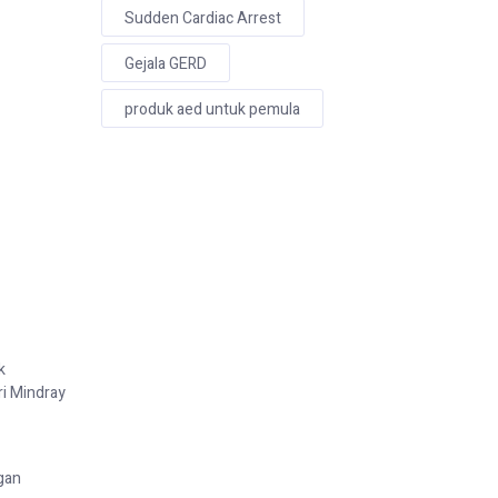
Sudden Cardiac Arrest
Gejala GERD
produk aed untuk pemula
k
ri Mindray
gan