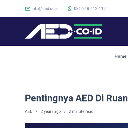
info@aed.co.id
081-218-112-112
Home
Pentingnya AED Di Ruan
AED
2 years ago
2
minute read