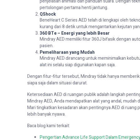
penjelasan animasi dan panduan suara. Dengan tekn
pertolongan pertama henti jantung.
QShock
BeneHeart C Series AED telah di lengkapi oleh tek
kurang dari 8 detik untuk mengantarkan kejutan ya
360 BTe – Energi yang lebih Besar
Mindray AED memiliki fitur 360J bifasik dengan aut
pasien.
Pemeliharaan yang Mudah
Mindray AED dirancang untuk meminimalkan kebutuh
alat ini selalu siap digunakan kapan saja.
Dengan fitur-fitur tersebut, Mindray tidak hanya memberik
siapa saja dalam situasi darurat.
Ketersediaan AED di ruangan publik adalah langkah penti
Mindray AED, Anda mendapatkan alat yang andal, mudah di
Mari tingkatkan kesadaran akan pentingnya AED di ruang pu
lebih banyak nyawa.
Baca blog kami
terkait
:
Pengertian Advance Life Support Dalam Emergenc