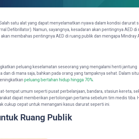
. Salah satu alat yang dapat menyelamatkan nyawa dalam kondisi darurat s
l Defibrillator). Namun, sayangnya, kesadaran akan pentingnya AED di
 ini akan membahas pentingnya AED di ruang publik dan mengapa Mindray
ingkatkan peluang keselamatan seseorang yang mengalami henti jantung
 dan di mana saja, bahkan pada orang yang tampaknya sehat. Dalam situas
meningkatkan
peluang bertahan hidup hingga 70%
.
t-tempat umum seperti pusat perbelanjaan, bandara, stasiun kereta, se
yarakat dapat memberikan pertolongan pertama sebelum tim medis tiba. Ha
ak cukup cepat untuk menangani kasus darurat seperti ini.
 untuk Ruang Publik