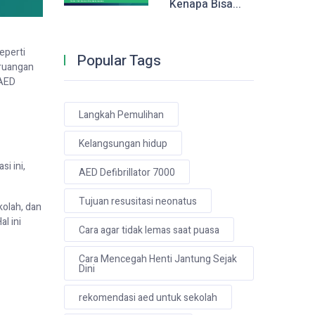
Kenapa Bisa...
eperti
Popular Tags
 ruangan
 AED
Langkah Pemulihan
Kelangsungan hidup
i ini,
AED Defibrillator 7000
Tujuan resusitasi neonatus
kolah, dan
l ini
Cara agar tidak lemas saat puasa
Cara Mencegah Henti Jantung Sejak
Dini
rekomendasi aed untuk sekolah