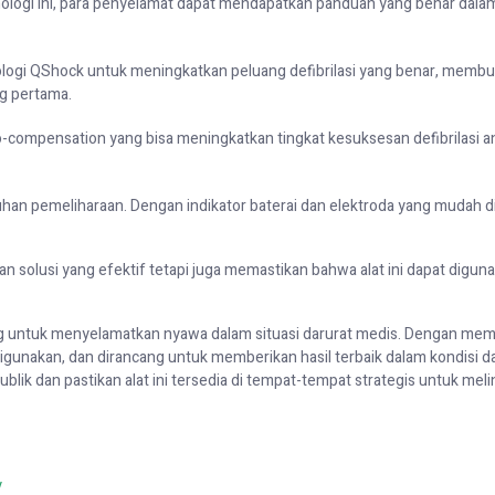
ologi ini, para penyelamat dapat mendapatkan panduan yang benar dala
nologi QShock untuk meningkatkan peluang defibrilasi yang benar, memb
ng pertama.
o-compensation yang bisa meningkatkan tingkat kesuksesan defibrilasi a
an pemeliharaan. Dengan indikator baterai dan elektroda yang mudah d
an solusi yang efektif tetapi juga memastikan bahwa alat ini dapat digun
ng untuk menyelamatkan nyawa dalam situasi darurat medis. Dengan memi
gunakan, dan dirancang untuk memberikan hasil terbaik dalam kondisi da
blik dan pastikan alat ini tersedia di tempat-tempat strategis untuk mel
y