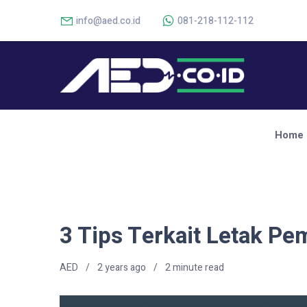
info@aed.co.id
081-218-112-112
Home
3 Tips Terkait Letak P
AED
2 years ago
2
minute read