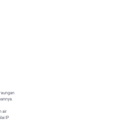
 raungan
anannya
.
 air
lai IP