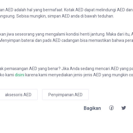
an AED adalah hal yang
bermafaat
. Kotak AED dapat melindungi
AED dan
 langsung. Sebisa mungkin, simpan AED
anda
di bawah
teduhan
.
an jiwa seseorang yang mengalami kondisi henti jantung. Maka dari itu, 
. Menyimpan baterai
dan
pads
AED
cadangan bisa memastikan bahwa per
tak pemasangan
AED
yang
benar? Jika
Anda sedang mencari AED yang p
oko kami
disini
karena kami
menyediakan
jenis-jenis AED yang mungkin c
aksesoris AED
Penyimpanan AED
Bagikan