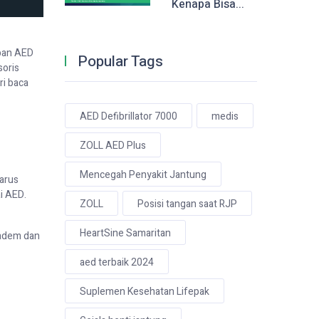
Kenapa Bisa...
pan AED
Popular Tags
soris
ri baca
AED Defibrillator 7000
medis
ZOLL AED Plus
Mencegah Penyakit Jantung
harus
i AED.
ZOLL
Posisi tangan saat RJP
HeartSine Samaritan
 adem dan
aed terbaik 2024
Suplemen Kesehatan Lifepak