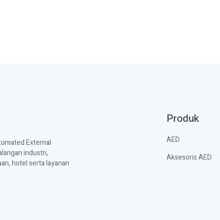
Produk
AED
utomated External
langan industri,
Aksesoris AED
aan, hotel serta layanan