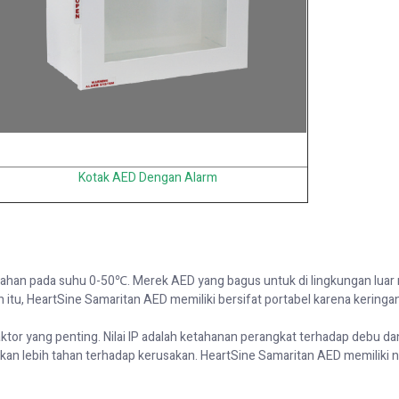
K
otak AED Dengan Alarm
tahan pada suhu 0-50
℃
. Merek
AED yang bagus untuk di lingkungan luar
 itu,
HeartSine
Samaritan
AED memiliki bersifat portabel karena kering
aktor yang penting. Nilai IP adalah ketahanan perangkat terhadap debu dan
akan lebih tahan terhadap kerusakan.
HeartSine
Samaritan
AED memiliki ni