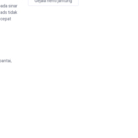
Gejala henti jantung
pada sinar
pads
tidak
rcepat
pantai,