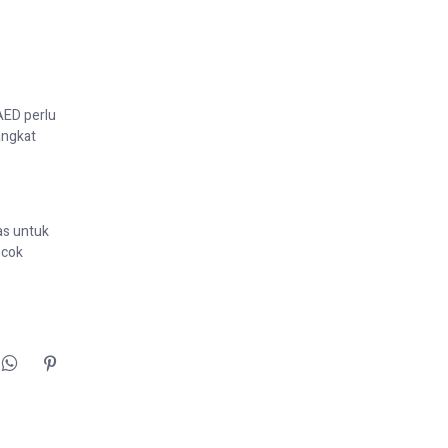
AED perlu
angkat
as untuk
ocok