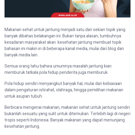
Makanan
sehat
untuk
jantung
menjadi
satu
dari
sekian
topik
yang
banyak
dibahas
belakangan
ini
.
Bukan
tanpa
alasan
,
tumbuhnya
kesadaran
masyarakat
akan
kesehatan
jantung
membuat
topik
bahasan
ini
makin
in di
beberapa
kanal
media,
mulai
dari
blog
dan
banyak
media lain.
Semua
orang
tahu
bahwa
umumnya
masalah
jantung
kian
memburuk
tatkala
pola
hidup
penderita
juga
memburuk
.
Pola
hidup
sendiri
menyangkut
banyak
hal
,
mulai
dari
kebiasaan
dalam
pengaturan
istirahat
,
olahraga
,
hingga
pemilihan
makanan
untuk
asupan
tubuh
.
Berbicara
mengenai
makanan
,
makanan
sehat
untuk
jantung
sendiri
bukanlah
sesuatu
yang
sulit
untuk
ditemukan
.
Terlebih
lagi
di negeri
tropis
seperti
Indonesia. Banyak
makanan
yang
dapat
menunjang
kesehatan
jantung
.