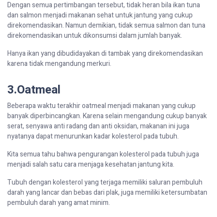
Dengan
semua
pertimbangan
tersebut
,
tidak
hera
n
bila
ikan tuna
dan salmon
menjadi
makanan
sehat
untuk
jantung
yang
cukup
direkomendasikan
.
Namun
demikian
,
tidak
semua
salmon dan tuna
direkomendasikan
untuk
dikonsumsi
dalam
jumlah
banyak
.
Hanya ikan yang
dibudidayakan
di
tambak
yang
direkomendasikan
karena
tidak
mengandung
merkuri
.
3.Oatmeal
Beberapa
waktu
terakhir
oatmeal
menjadi
makanan
yang
cukup
banyak
diperbincangkan
. Karena
selain
mengandung
cukup
banyak
serat
,
senyawa
anti
radang
dan anti
oksidan
,
makanan
ini
juga
nyatanya
dapat
menurunkan
kadar
kolesterol
pada
tubuh
.
Kita
semua
tahu
bahwa
pengurangan
kolesterol
pada
tubuh
juga
menjadi
salah
satu
cara
menjaga
kesehatan
jantung
kita
.
Tubuh
dengan
kolesterol
yang
terjaga
memiliki
saluran
pembuluh
darah
yang
lancar
dan
bebas
dari
plak
, juga
memiliki
ketersumbatan
pembuluh
darah
yang
amat
minim.