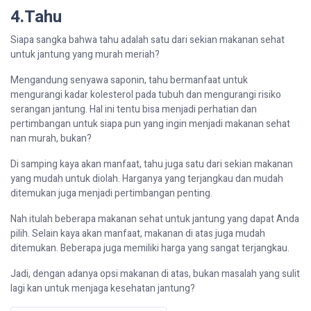
4.Tahu
Siapa
sangka
bahwa
tahu
adalah
satu
dari
sekian
makanan
sehat
untuk
jantung
yang
murah
meriah
?
Mengandung
senyawa
saponin,
tahu
bermanfaat
untuk
mengurangi
kadar
kolesterol
pada
tubuh
dan
mengurangi
risiko
serangan
jantung
. Hal
ini
tentu
bisa
menjadi
perhatian
dan
pertimbangan
untuk
siapa
pun yang
ingin
menjadi
makanan
sehat
nan
murah
,
bukan
?
Di
samping
kaya
akan
manfaat
,
tahu
juga
satu
dari
sekian
makanan
yang
mudah
untuk
diolah
.
Harganya
yang
terjangkau
dan
mudah
ditemukan
juga
menjadi
pertimbangan
penting
.
Nah
itulah
beberapa
makanan
sehat
untuk
jantung
yang
dapat
Anda
pilih
. Selain kaya
akan
manfaat
,
makanan
di
atas
juga
mudah
ditemukan
.
Beberapa
juga
memiliki
harga
yang sangat
terjangkau
.
Jadi,
dengan
adanya
opsi
makanan
di
atas
,
bukan
masalah
yang
sulit
lagi
kan
untuk
menjaga
kesehatan
jantung
?