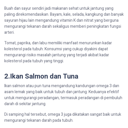
Buah
dan
sayur
sendiri
jadi
makanan
sehat
untuk
jantung
yang
paling
direkomendasikan
.
Bayam
, kale,
selada
,
kangkung
dan
banyak
sayuran
hijau
lain
mengandung
vitamin K dan
nitrat
yang
berguna
mengurangi
tekanan
darah
sekaligus
memberi
peningkatan
fungsi
arteri
.
Tomat
, paprika, dan
labu
memiliki
manfaat
menurunkan
kadar
kolesterol
pada
tubuh
.
Konsumsi
yang
cukup
diyakini
dapat
mengurangi
r
i
siko
masalah
jantung
yang
terjadi
akibat
kadar
kolesterol
pada
tubuh
yang
tinggi
.
2.Ikan Salmon dan Tuna
Ikan salmon
atau
pun tuna
mengandung
kandungan
omega 3 dan
asam
lemak yang
baik
untuk
tubuh
dan
jantung
.
Keduanya
efektif
untuk
mengurangi
peradangan
,
termasuk
peradangan
di
pembuluh
darah
di
sekitar
jantung
.
Di
samping
hal
tersebut
, omega 3 juga
dikatakan
sangat
baik
untuk
mengurangi
tekanan
darah
pada
tubuh
.