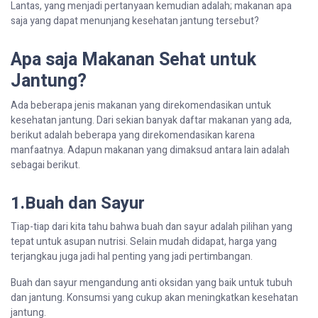
Lantas
, yang
menjadi
pertanyaan
kemudian
adalah
;
makanan
apa
saja
yang
dapat
menunjang
kesehatan
jantung
tersebut
?
Apa
saja
Makanan
Sehat
untuk
Jantung
?
Ada
beberapa
jenis
makanan
yang
direkomendasikan
untuk
kesehatan
jantung
. Dari
sekian
banyak
daftar
makanan
yang
ada
,
berikut
adalah
beberapa
yang
direkomendasikan
karena
manfaatnya
. Adapun
makanan
yang
dimaksud
antara
lain
adalah
sebagai
berikut
.
1.Buah dan Sayur
Tiap-tiap
dari
kita
tahu
bahwa
buah
dan
sayur
adalah
pilihan
yang
tepat
untuk
asupan
nutrisi
. Selain
mudah
didapat
,
harga
yang
terjangkau
juga
jadi
hal
penting
yang
jadi
pertimbangan
.
Buah
dan
sayur
mengandung
anti
oksidan
yang
baik
untuk
tubuh
dan
jantung
.
Konsumsi
yang
cukup
akan
meningkatka
n
kesehatan
jantung
.